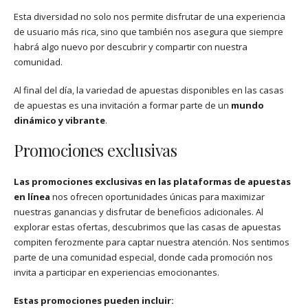
Esta diversidad no solo nos permite disfrutar de una experiencia
de usuario más rica, sino que también nos asegura que siempre
habrá algo nuevo por descubrir y compartir con nuestra
comunidad.
Al final del día, la variedad de apuestas disponibles en las casas
de apuestas es una invitación a formar parte de un
mundo
dinámico y vibrante
.
Promociones exclusivas
Las promociones exclusivas en las plataformas de apuestas
en línea
nos ofrecen oportunidades únicas para maximizar
nuestras ganancias y disfrutar de beneficios adicionales. Al
explorar estas ofertas, descubrimos que las casas de apuestas
compiten ferozmente para captar nuestra atención. Nos sentimos
parte de una comunidad especial, donde cada promoción nos
invita a participar en experiencias emocionantes.
Estas promociones pueden incluir: