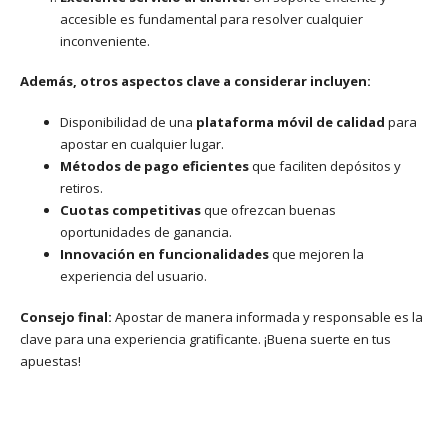
accesible es fundamental para resolver cualquier
inconveniente.
Además, otros aspectos clave a considerar incluyen:
Disponibilidad de una
plataforma móvil de calidad
para
apostar en cualquier lugar.
Métodos de pago eficientes
que faciliten depósitos y
retiros.
Cuotas competitivas
que ofrezcan buenas
oportunidades de ganancia.
Innovación en funcionalidades
que mejoren la
experiencia del usuario.
Consejo final:
Apostar de manera informada y responsable es la
clave para una experiencia gratificante. ¡Buena suerte en tus
apuestas!