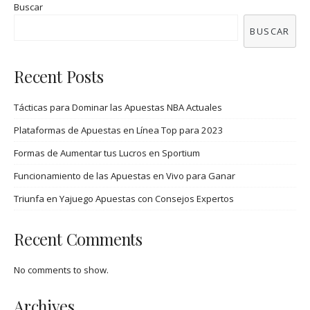
Buscar
BUSCAR
Recent Posts
Tácticas para Dominar las Apuestas NBA Actuales
Plataformas de Apuestas en Línea Top para 2023
Formas de Aumentar tus Lucros en Sportium
Funcionamiento de las Apuestas en Vivo para Ganar
Triunfa en Yajuego Apuestas con Consejos Expertos
Recent Comments
No comments to show.
Archives