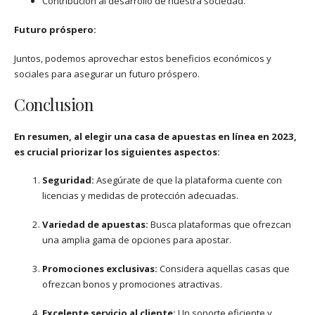
Contribución al desarrollo de nuestra sociedad.
Futuro próspero:
Juntos, podemos aprovechar estos beneficios económicos y
sociales para asegurar un futuro próspero.
Conclusion
En resumen, al elegir una casa de apuestas en línea en 2023,
es crucial priorizar los siguientes aspectos:
Seguridad:
Asegúrate de que la plataforma cuente con
licencias y medidas de protección adecuadas.
Variedad de apuestas:
Busca plataformas que ofrezcan
una amplia gama de opciones para apostar.
Promociones exclusivas:
Considera aquellas casas que
ofrezcan bonos y promociones atractivas.
Excelente servicio al cliente:
Un soporte eficiente y