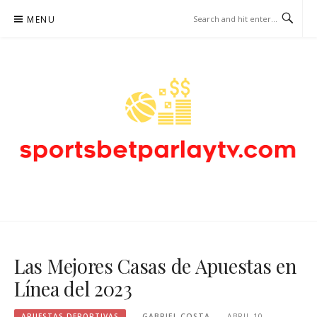
Skip
MENU
to
content
SPORTSBETPARLAYTV.COM –
APUESTAS DEPORTIVAS
Las Mejores Casas de Apuestas en
Línea del 2023
APUESTAS DEPORTIVAS
GABRIEL COSTA
ABRIL 10,