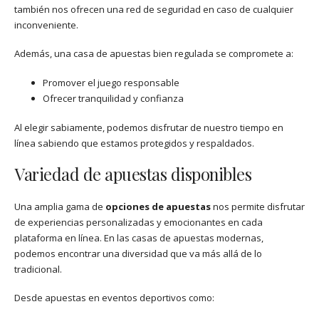
también nos ofrecen una red de seguridad en caso de cualquier
inconveniente.
Además, una casa de apuestas bien regulada se compromete a:
Promover el juego responsable
Ofrecer tranquilidad y confianza
Al elegir sabiamente, podemos disfrutar de nuestro tiempo en
línea sabiendo que estamos protegidos y respaldados.
Variedad de apuestas disponibles
Una amplia gama de
opciones de apuestas
nos permite disfrutar
de experiencias personalizadas y emocionantes en cada
plataforma en línea. En las casas de apuestas modernas,
podemos encontrar una diversidad que va más allá de lo
tradicional.
Desde apuestas en eventos deportivos como: