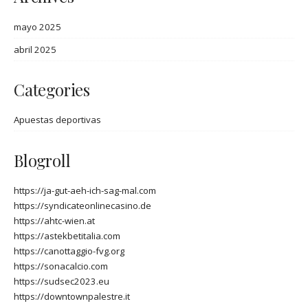
mayo 2025
abril 2025
Categories
Apuestas deportivas
Blogroll
https://ja-gut-aeh-ich-sag-mal.com
https://syndicateonlinecasino.de
https://ahtc-wien.at
https://astekbetitalia.com
https://canottaggio-fvg.org
https://sonacalcio.com
https://sudsec2023.eu
https://downtownpalestre.it