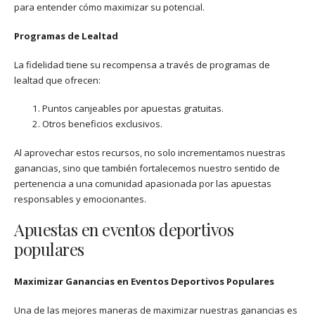
para entender cómo maximizar su potencial.
Programas de Lealtad
La fidelidad tiene su recompensa a través de programas de
lealtad que ofrecen:
Puntos canjeables por apuestas gratuitas.
Otros beneficios exclusivos.
Al aprovechar estos recursos, no solo incrementamos nuestras
ganancias, sino que también fortalecemos nuestro sentido de
pertenencia a una comunidad apasionada por las apuestas
responsables y emocionantes.
Apuestas en eventos deportivos
populares
Maximizar Ganancias en Eventos Deportivos Populares
Una de las mejores maneras de maximizar nuestras ganancias es