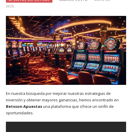
2025
En nuestra búsqueda por mejorar nuestras estrategias de
inversión y obtener mayores ganancias, hemos encontrado en
Betsson Apuestas
una plataforma que ofrece un sinfín de
oportunidades.