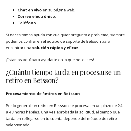
Chat en vivo
en su página web.
Correo electrónico
.
Teléfono
.
Si necesitamos ayuda con cualquier pregunta o problema, siempre
podemos confiar en el equipo de soporte de Betsson para
encontrar una
solución rápida y eficaz
.
¡Estamos aquí para ayudarte en lo que necesites!
¿Cuánto tiempo tarda en procesarse un
retiro en Betsson?
Procesamiento de Retiros en Betsson
Por lo general, un retiro en Betsson se procesa en un plazo de 24
a 48 horas hábiles. Una vez aprobada la solicitud, el tiempo que
tarda en reflejarse en tu cuenta depende del método de retiro
seleccionado.