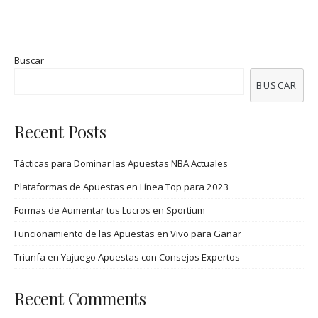
Buscar
BUSCAR
Recent Posts
Tácticas para Dominar las Apuestas NBA Actuales
Plataformas de Apuestas en Línea Top para 2023
Formas de Aumentar tus Lucros en Sportium
Funcionamiento de las Apuestas en Vivo para Ganar
Triunfa en Yajuego Apuestas con Consejos Expertos
Recent Comments