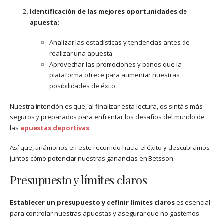
Identificación de las mejores oportunidades de
apuesta:
Analizar las estadísticas y tendencias antes de
realizar una apuesta.
Aprovechar las promociones y bonos que la
plataforma ofrece para aumentar nuestras
posibilidades de éxito.
Nuestra intención es que, al finalizar esta lectura, os sintáis más
seguros y preparados para enfrentar los desafíos del mundo de
las
apuestas deportivas
.
Así que, unámonos en este recorrido hacia el éxito y descubramos
juntos cómo potenciar nuestras ganancias en Betsson.
Presupuesto y límites claros
Establecer un presupuesto y definir límites claros
es esencial
para controlar nuestras apuestas y asegurar que no gastemos