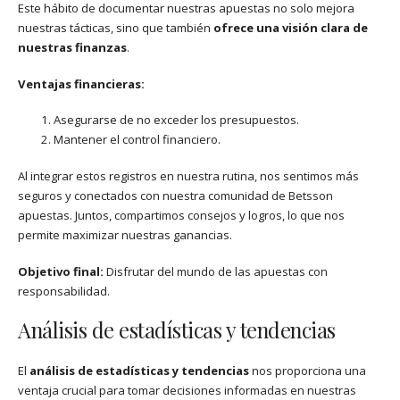
Este hábito de documentar nuestras apuestas no solo mejora
nuestras tácticas, sino que también
ofrece una visión clara de
nuestras finanzas
.
Ventajas financieras:
Asegurarse de no exceder los presupuestos.
Mantener el control financiero.
Al integrar estos registros en nuestra rutina, nos sentimos más
seguros y conectados con nuestra comunidad de Betsson
apuestas. Juntos, compartimos consejos y logros, lo que nos
permite maximizar nuestras ganancias.
Objetivo final:
Disfrutar del mundo de las apuestas con
responsabilidad.
Análisis de estadísticas y tendencias
El
análisis de estadísticas y tendencias
nos proporciona una
ventaja crucial para tomar decisiones informadas en nuestras