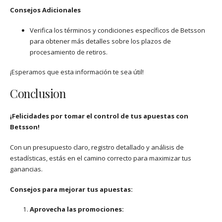
Consejos Adicionales
Verifica los términos y condiciones específicos de Betsson
para obtener más detalles sobre los plazos de
procesamiento de retiros.
¡Esperamos que esta información te sea útil!
Conclusion
¡Felicidades por tomar el control de tus apuestas con
Betsson!
Con un presupuesto claro, registro detallado y análisis de
estadísticas, estás en el camino correcto para maximizar tus
ganancias.
Consejos para mejorar tus apuestas:
Aprovecha las promociones: