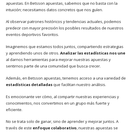
apuestas. En Betsson apuestas, sabemos que no basta con la
intuición; necesitamos datos concretos que nos guíen.
Al observar patrones históricos y tendencias actuales, podemos
predecir con mayor precisión los posibles resultados de nuestros
eventos deportivos favoritos.
Imaginemos que estamos todos juntos, compartiendo estrategias
y aprendiendo unos de otros.
Analizar las estadísticas nos une
al darnos herramientas para mejorar nuestras apuestas y
sentirnos parte de una comunidad que busca crecer.
Además, en Betsson apuestas, tenemos acceso a una variedad de
estadísticas detalladas
que facilitan nuestro análisis.
Es emocionante ver cómo, al compartir nuestras experiencias y
conocimientos, nos convertimos en un grupo más fuerte y
eficiente.
No se trata solo de ganar, sino de aprender y mejorar juntos. A
través de este
enfoque colaborativo
, nuestras apuestas se